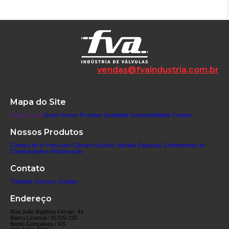
vendas@fvaindustria.com.br
Mapa do Site
Página Inicial
Quem Somos
Produtos
Qualidade
Sustentabilidade
Contato
Nossos Produtos
Câmara de ar
Pneu sem Câmara
Núcleos
Valvulas Especiais
Componentes
Ar
Condicionado e Refrigeração
Contato
Trabalhe Conosco
Contato
Endereço
Rua João Baptista Ferrari, 44
Bairro Licorsul / 95705-720
Bento Gonçalves / RS