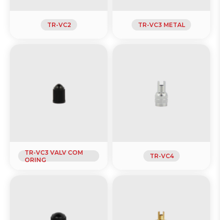
- Conexão para Enchimento
- Espigão
TR-VC2
TR-VC3 METAL
- Extensões Flexíveis para Caminhões e ônibus
- Extensões Rígidas para Caminhões e ônibus
- Ferramenta de montar Núcleo
- Inflador com Mangueira
- Invólucro
- Luva
- Obturador
- Pasta de Montagem
- Pino
- Ponteira
TR-VC3 VALV COM
TR-VC4
ORING
- Porcas
- Suporte para Extensões Flexíveis
- Tampas de Ar Condicionado e Refrigeração
- Tampas para Válvulas em Geral
Ar Condicionado e Refrigeração